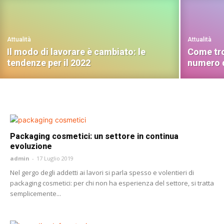
Attualità
Attualità
Il modo di lavorare è cambiato: le
Come tro
tendenze per il 2022
numero d
Packaging cosmetici: un settore in continua
evoluzione
admin
-
17 Luglio 2019
Nel gergo degli addetti ai lavori si parla spesso e volentieri di
packaging cosmetici: per chi non ha esperienza del settore, si tratta
semplicemente...