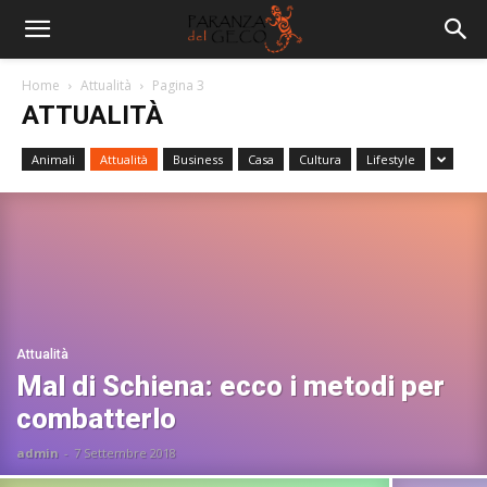
Home
Attualità
Pagina 3
ATTUALITÀ
Animali
Attualità
Business
Casa
Cultura
Lifestyle
Attualità
Mal di Schiena: ecco i metodi per
combatterlo
admin
-
7 Settembre 2018