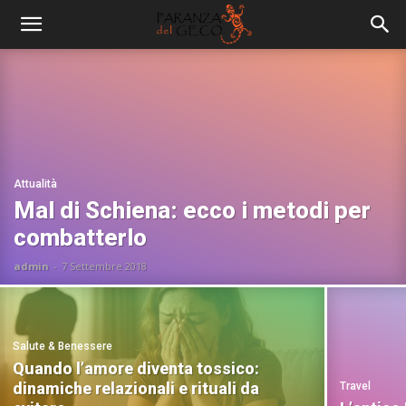
Attualità
Mal di Schiena: ecco i metodi per
combatterlo
admin
-
7 Settembre 2018
Salute & Benessere
Quando l’amore diventa tossico:
dinamiche relazionali e rituali da
Travel