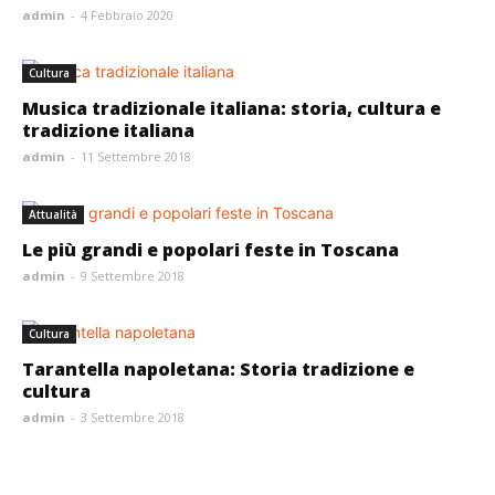
admin
-
4 Febbraio 2020
Cultura
Musica tradizionale italiana: storia, cultura e
tradizione italiana
admin
-
11 Settembre 2018
Attualità
Le più grandi e popolari feste in Toscana
admin
-
9 Settembre 2018
Cultura
Tarantella napoletana: Storia tradizione e
cultura
admin
-
3 Settembre 2018