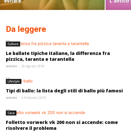
evitare
L’antico 
Da leggere
Cultura
Le ballate tipiche italiane, la differenza fra
pizzica, taranta e tarantella
admin
-
28 Agosto 2018
Lifestyle
Tipi di ballo: la lista degli stili di ballo più famosi
admin
-
6 Febbraio 2019
Casa
Folletto vorwerk vk 200 non si accende: come
risolvere il problema