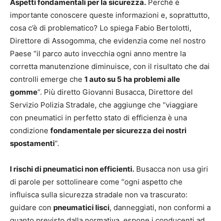
Aspetti fondamentali per la sicurezza.
Perché è
importante conoscere queste informazioni e, soprattutto,
cosa c’è di problematico? Lo spiega Fabio Bertolotti,
Direttore di Assogomma, che evidenzia come nel nostro
Paese “il parco auto invecchia ogni anno mentre la
corretta manutenzione diminuisce, con il risultato che dai
controlli emerge che
1 auto su 5 ha problemi alle
gomme
“. Più diretto Giovanni Busacca, Direttore del
Servizio Polizia Stradale, che aggiunge che “viaggiare
con pneumatici in perfetto stato di efficienza è una
condizione
fondamentale per sicurezza dei nostri
spostamenti
“.
I rischi di pneumatici non efficienti.
Busacca non usa giri
di parole per sottolineare come “ogni aspetto che
influisca sulla sicurezza stradale non va trascurato:
guidare con
pneumatici lisci
, danneggiati, non conformi a
quanto previsto dalla normativa, espone i conducenti ad