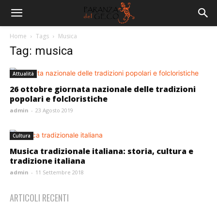
Home
Tags
Musica
Tag: musica
Attualità
26 ottobre giornata nazionale delle tradizioni
popolari e folcloristiche
admin
-
23 Agosto 2019
Cultura
Musica tradizionale italiana: storia, cultura e
tradizione italiana
admin
-
11 Settembre 2018
ARTICOLI RECENTI