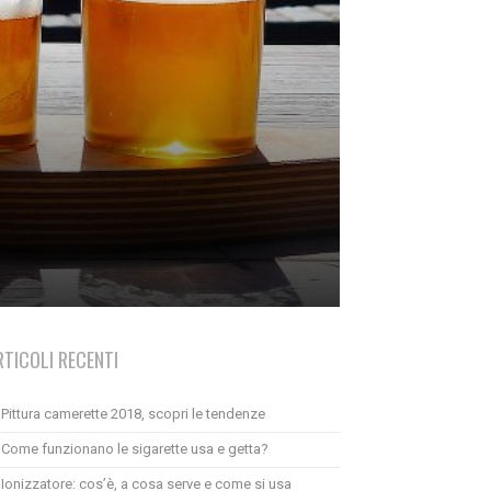
RTICOLI RECENTI
Pittura camerette 2018, scopri le tendenze
Come funzionano le sigarette usa e getta?
Ionizzatore: cos’è, a cosa serve e come si usa