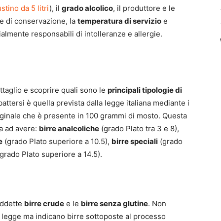
ustino da 5 litri
), il
grado alcolico
, il produttore e le
ne di conservazione, la
temperatura di servizio
e
ialmente responsabili di intolleranze e allergie.
taglio e scoprire quali sono le
principali tipologie di
battersi è quella prevista dalla legge italiana mediante i
originale che è presente in 100 grammi di mosto. Questa
a ad avere:
birre analcoliche
(grado Plato tra 3 e 8),
e
(grado Plato superiore a 10.5),
birre speciali
(grado
grado Plato superiore a 14.5).
siddette
birre crude
e le
birre senza glutine
. Non
la legge ma indicano birre sottoposte al processo