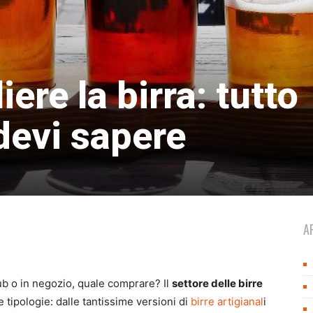
ere la birra: tutto
devi sapere
A
ub o in negozio, quale comprare? Il
settore delle birre
e tipologie: dalle tantissime versioni di
birre artigianal
i