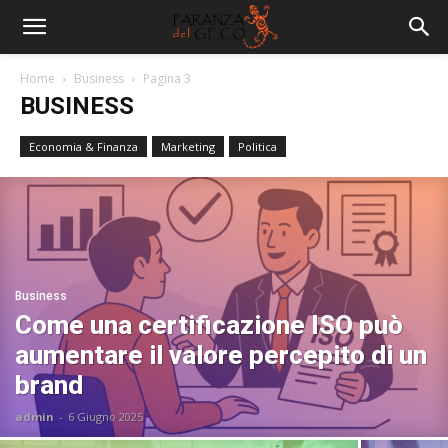
Home
Business
Pagina 3
BUSINESS
Economia & Finanza
Marketing
Politica
Business
Come una certificazione ISO può
aumentare il valore percepito di un
brand
admin
-
6 Giugno 2025