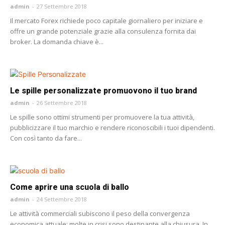
admin
-
27 Settembre 2018
Il mercato Forex richiede poco capitale giornaliero per iniziare e
offre un grande potenziale grazie alla consulenza fornita dai
broker. La domanda chiave è...
Le spille personalizzate promuovono il tuo brand
admin
-
26 Settembre 2018
Le spille sono ottimi strumenti per promuovere la tua attività,
pubblicizzare il tuo marchio e rendere riconoscibili i tuoi dipendenti.
Con così tanto da fare...
Come aprire una scuola di ballo
admin
-
24 Settembre 2018
Le attività commerciali subiscono il peso della convergenza
economica attuale; molte in crisi sono destinante alla chiusura. In