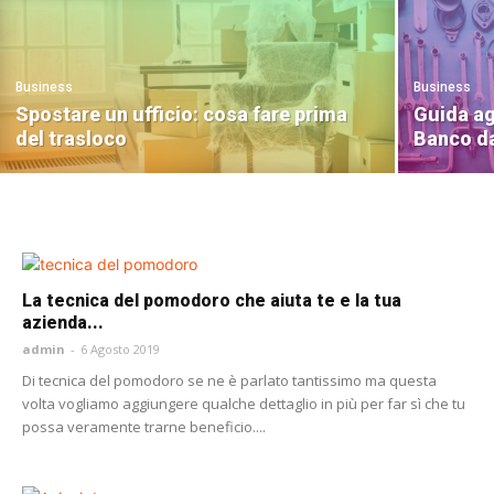
Business
Business
Spostare un ufficio: cosa fare prima
Guida ag
del trasloco
Banco da
La tecnica del pomodoro che aiuta te e la tua
azienda...
admin
-
6 Agosto 2019
Di tecnica del pomodoro se ne è parlato tantissimo ma questa
volta vogliamo aggiungere qualche dettaglio in più per far sì che tu
possa veramente trarne beneficio....