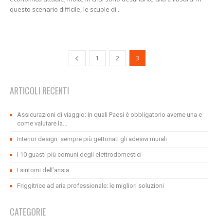
questo scenario difficile, le scuole di...
1
2
3
ARTICOLI RECENTI
Assicurazioni di viaggio: in quali Paesi è obbligatorio averne una e
come valutare la...
Interior design: sempre più gettonati gli adesivi murali
I 10 guasti più comuni degli elettrodomestici
I sintomi dell’ansia
Friggitrice ad aria professionale: le migliori soluzioni
CATEGORIE