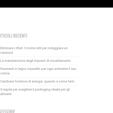
RTICOLI RECENTI
Eliminare i rifiuti: 5 motivi utili per noleggiare un
cassone
La manutenzione degli impianti di riscaldamento
Pavimenti in legno massello per ogni ambiente il suo
colore
Cambiare fornitore di energia: quando e come farlo
5 regole per scegliere il packaging ideale per gli
alimenti
ATEGORIE