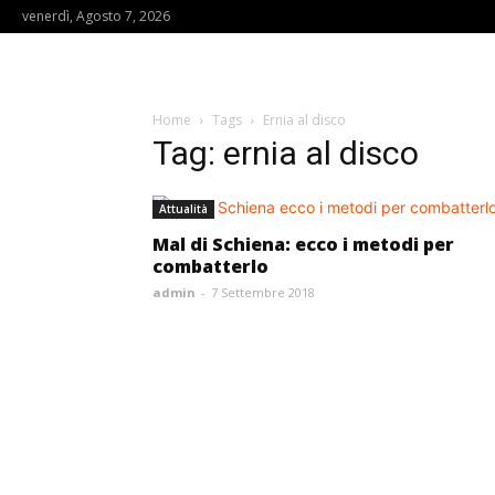
venerdì, Agosto 7, 2026
Home
Tags
Ernia al disco
Tag: ernia al disco
Attualità
Mal di Schiena: ecco i metodi per
combatterlo
admin
-
7 Settembre 2018