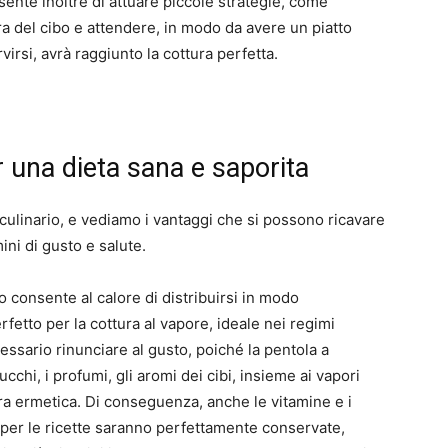
sente inoltre di attuare piccole strategie, come
a del cibo e attendere, in modo da avere un piatto
irsi, avrà raggiunto la cottura perfetta.
 una dieta sana e saporita
culinario, e vediamo i vantaggi che si possono ricavare
mini di gusto e salute.
onsente al calore di distribuirsi in modo
fetto per la cottura al vapore, ideale nei regimi
cessario rinunciare al gusto, poiché la pentola a
chi, i profumi, gli aromi dei cibi, insieme ai vapori
sura ermetica. Di conseguenza, anche le vitamine e i
i per le ricette saranno perfettamente conservate,