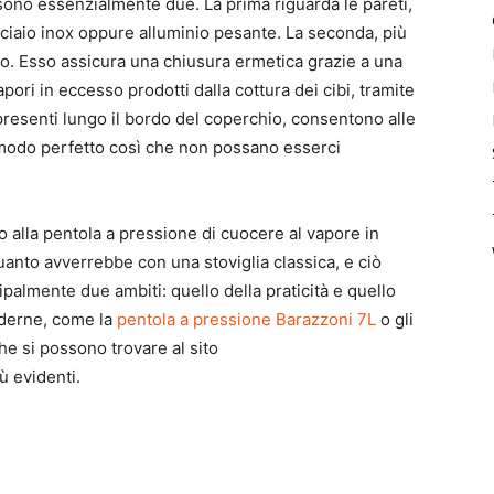
i sono essenzialmente due. La prima riguarda le pareti,
cciaio inox oppure alluminio pesante. La seconda, più
io. Esso assicura una chiusura ermetica grazie a una
apori in eccesso prodotti dalla cottura dei cibi, tramite
presenti lungo il bordo del coperchio, consentono alle
 modo perfetto così che non possano esserci
o alla pentola a pressione di cuocere al vapore in
nto avverrebbe con una stoviglia classica, e ciò
almente due ambiti: quello della praticità e quello
oderne, come la
pentola a pressione Barazzoni 7L
o gli
che si possono trovare al sito
 evidenti.