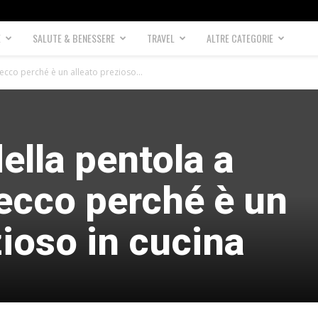
E
SALUTE & BENESSERE
TRAVEL
ALTRE CATEGORIE
 ecco perché è un alleato prezioso...
della pentola a
ecco perché è un
zioso in cucina