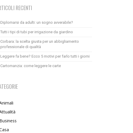
RTICOLI RECENTI
Diplomarsi da adulti: un sogno avverabile?
Tutti i tipi di tubi per irrigazione da giardino
Corbara: la scelta giusta per un abbigliamento
professionale di qualità
Leggere fa bene? Ecco 5 motivi per farlo tutti i giorni
Cartomanzia: come leggere le carte
ATEGORIE
Animali
Attualità
Business
Casa